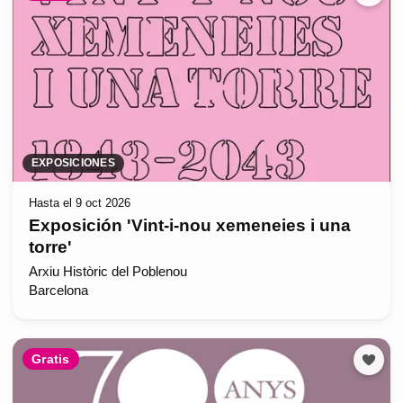
EXPOSICIONES
Hasta el 9 oct 2026
Exposición 'Vint-i-nou xemeneies i una
torre'
Arxiu Històric del Poblenou
Barcelona
Gratis