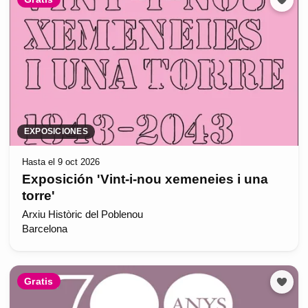
EXPOSICIONES
Hasta el 9 oct 2026
Exposición 'Vint-i-nou xemeneies i una
torre'
Arxiu Històric del Poblenou
Barcelona
Gratis