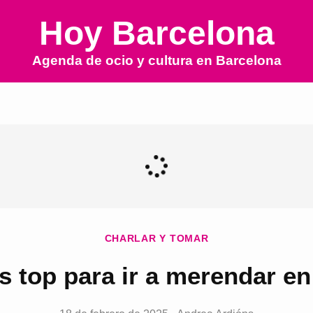
Hoy Barcelona
Agenda de ocio y cultura en
Barcelona
CHARLAR Y TOMAR
as top para ir a merendar e