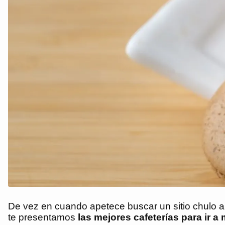
De vez en cuando apetece buscar un sitio chulo al
te presentamos
las mejores cafeterías para ir 