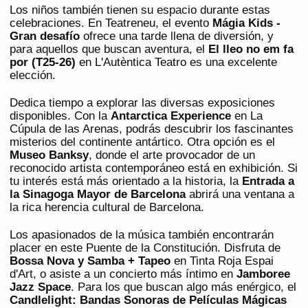
Los niños también tienen su espacio durante estas
celebraciones. En Teatreneu, el evento
Mágia Kids -
Gran desafío
ofrece una tarde llena de diversión, y
para aquellos que buscan aventura, el
El lleo no em fa
por (T25-26)
en L'Autèntica Teatro es una excelente
elección.
Dedica tiempo a explorar las diversas exposiciones
disponibles. Con la
Antarctica Experience
en La
Cúpula de las Arenas, podrás descubrir los fascinantes
misterios del continente antártico. Otra opción es el
Museo Banksy
, donde el arte provocador de un
reconocido artista contemporáneo está en exhibición. Si
tu interés está más orientado a la historia, la
Entrada a
la Sinagoga Mayor de Barcelona
abrirá una ventana a
la rica herencia cultural de Barcelona.
Los apasionados de la música también encontrarán
placer en este Puente de la Constitución. Disfruta de
Bossa Nova y Samba + Tapeo
en Tinta Roja Espai
d'Art, o asiste a un concierto más íntimo en
Jamboree
Jazz Space
. Para los que buscan algo más enérgico, el
Candlelight: Bandas Sonoras de Películas Mágicas