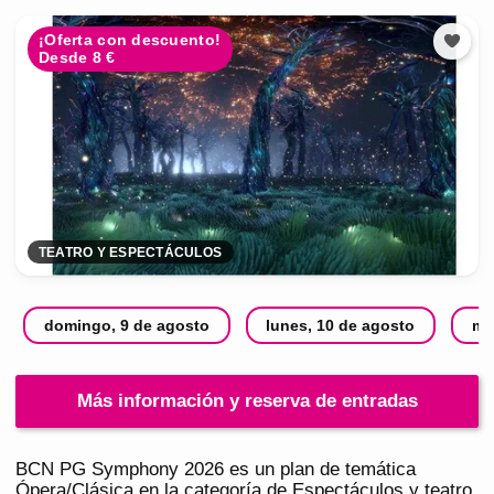
¡Oferta con descuento!
Desde 8 €
TEATRO Y ESPECTÁCULOS
domingo, 9 de agosto
lunes, 10 de agosto
ma
Más información y reserva de entradas
BCN PG Symphony 2026 es un plan de temática
Ópera/Clásica en la categoría de Espectáculos y teatro