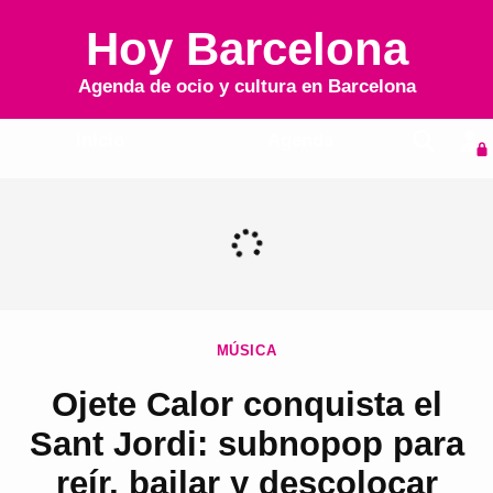
Hoy Barcelona
Agenda de ocio y cultura en
Barcelona
Inicio
Agenda
MÚSICA
Ojete Calor conquista el
Sant Jordi: subnopop para
reír, bailar y descolocar