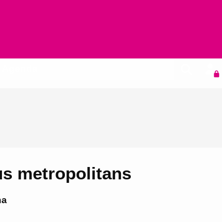
Agenda
ius metropolitans
na