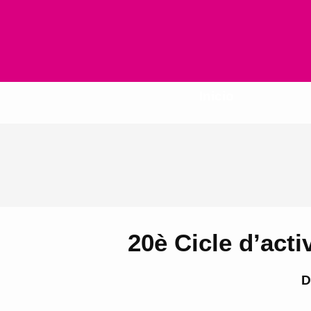
Inicio
20è Cicle d’acti
D