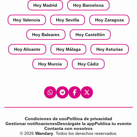
Hoy Madrid
Hoy Barcelona
Hoy Valencia
Hoy Sevilla
Hoy Zaragoza
Hoy Baleares
Hoy Castellón
Hoy Alicante
Hoy Málaga
Hoy Asturias
Hoy Murcia
Hoy Cádiz
Condiciones de uso
Política de privacidad
Gestionar notificaciones
Descárgate la app
Publica tu evento
Contacta con nosotros
©
2026
Wandary
. Todos los derechos reservados.