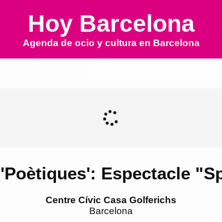
Hoy Barcelona
Agenda de ocio y cultura en
Barcelona
 'Poètiques': Espectacle "Sp
Centre Cívic Casa Golferichs
Barcelona