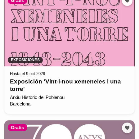
Gratis
EXPOSICIONES
Hasta el 9 oct 2026
Exposición 'Vint-i-nou xemeneies i una
torre'
Arxiu Històric del Poblenou
Barcelona
Gratis