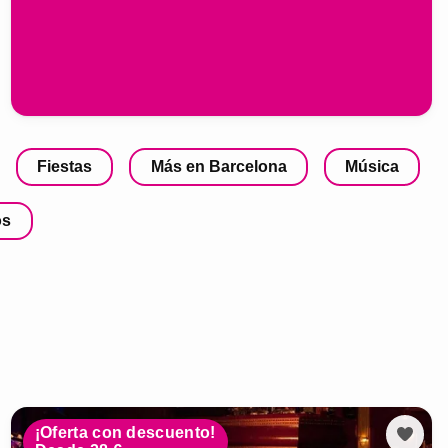
Fiestas
Más en Barcelona
Música
os
¡Oferta con descuento!