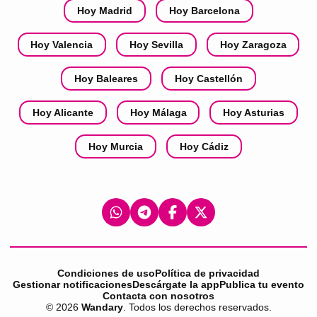
Hoy Madrid
Hoy Barcelona
Hoy Valencia
Hoy Sevilla
Hoy Zaragoza
Hoy Baleares
Hoy Castellón
Hoy Alicante
Hoy Málaga
Hoy Asturias
Hoy Murcia
Hoy Cádiz
Condiciones de uso
Política de privacidad
Gestionar notificaciones
Descárgate la app
Publica tu evento
Contacta con nosotros
©
2026
Wandary
. Todos los derechos reservados.