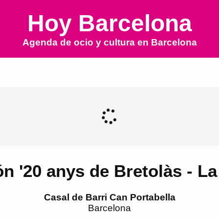
Hoy Barcelona
Agenda de ocio y cultura en
Barcelona
n '20 anys de Bretolàs - La
Casal de Barri Can Portabella
Barcelona