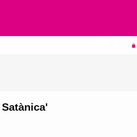
Agenda
 Satànica'