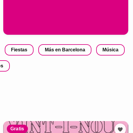
Fiestas
Más en Barcelona
Música
os
Gratis