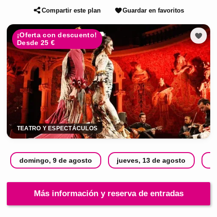
Compartir este plan
Guardar en favoritos
¡Oferta con descuento!
Desde 25 €
TEATRO Y ESPECTÁCULOS
domingo, 9 de agosto
jueves, 13 de agosto
s
Más información y reserva de entradas