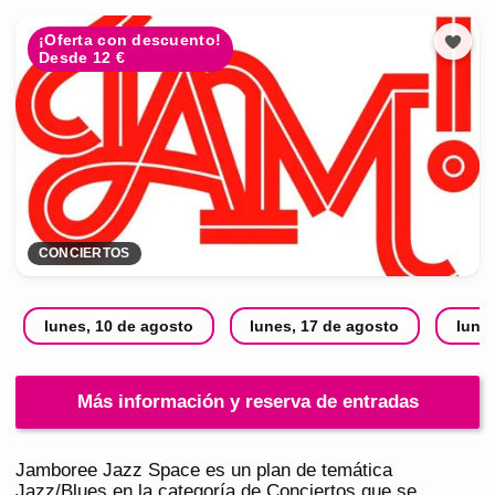
¡Oferta con descuento!
Desde 12 €
CONCIERTOS
lunes, 10 de agosto
lunes, 17 de agosto
lune
Más información y reserva de entradas
Jamboree Jazz Space es un plan de temática
Jazz/Blues en la categoría de Conciertos que se