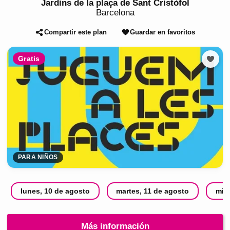
Jardins de la plaça de Sant Cristòfol
Barcelona
Compartir este plan
Guardar en favoritos
Gratis
PARA NIÑOS
lunes, 10 de agosto
martes, 11 de agosto
mié
Más información