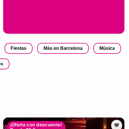
Fiestas
Más en Barcelona
Música
os
¡Oferta con descuento!