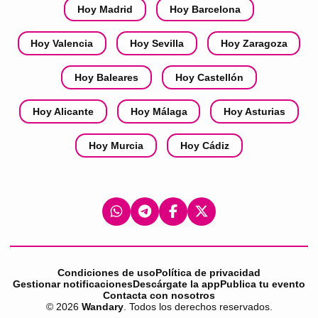
Hoy Madrid
Hoy Barcelona
Hoy Valencia
Hoy Sevilla
Hoy Zaragoza
Hoy Baleares
Hoy Castellón
Hoy Alicante
Hoy Málaga
Hoy Asturias
Hoy Murcia
Hoy Cádiz
Condiciones de uso
Política de privacidad
Gestionar notificaciones
Descárgate la app
Publica tu evento
Contacta con nosotros
©
2026
Wandary
. Todos los derechos reservados.