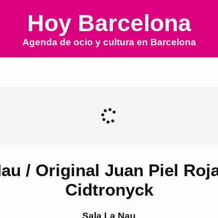
Hoy Barcelona
Agenda de ocio y cultura en
Barcelona
 / Original Juan Piel Roja 
Cidtronyck
Sala La Nau