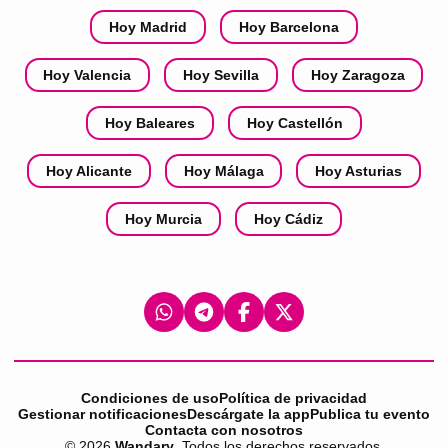
Hoy Madrid
Hoy Barcelona
Hoy Valencia
Hoy Sevilla
Hoy Zaragoza
Hoy Baleares
Hoy Castellón
Hoy Alicante
Hoy Málaga
Hoy Asturias
Hoy Murcia
Hoy Cádiz
Condiciones de uso
Política de privacidad
Gestionar notificaciones
Descárgate la app
Publica tu evento
Contacta con nosotros
©
2026
Wandary
. Todos los derechos reservados.