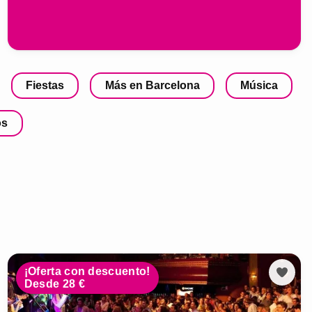
Fiestas
Más en Barcelona
Música
os
¡Oferta con descuento!
Desde 28 €