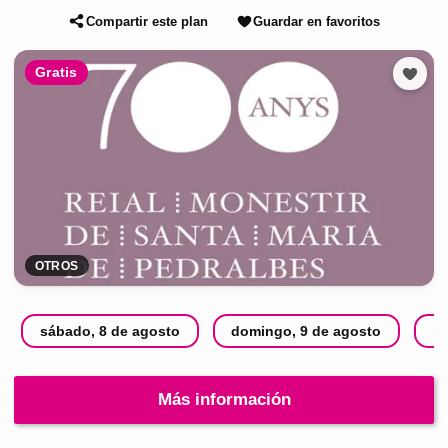
Compartir este plan
Guardar en favoritos
Gratis
OTROS
sábado, 8 de agosto
domingo, 9 de agosto
lu
Más información