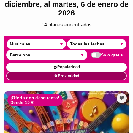
diciembre, al martes, 6 de enero de
2026
14
plan
es
encontrado
s
Musicales
Todas las fechas
Barcelona
Solo gratis
Popularidad
Proximidad
¡Oferta con descuento!
Desde 15 €