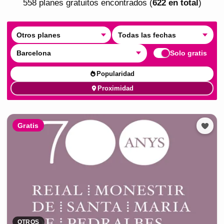
558
plan
es
gratuito
s
encontrado
s
(
622
en total
)
Otros planes
Todas las fechas
Barcelona
Solo gratis
Popularidad
Proximidad
Gratis
OTROS