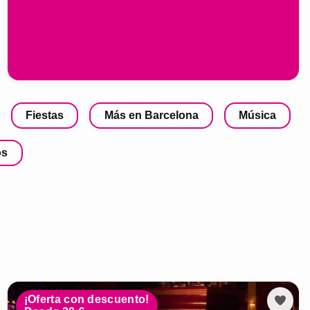
Fiestas
Más en Barcelona
Música
os
¡Oferta con descuento!