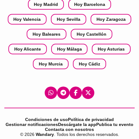
Hoy Madrid
Hoy Barcelona
Hoy Valencia
Hoy Sevilla
Hoy Zaragoza
Hoy Baleares
Hoy Castellón
Hoy Alicante
Hoy Málaga
Hoy Asturias
Hoy Murcia
Hoy Cádiz
Condiciones de uso
Política de privacidad
Gestionar notificaciones
Descárgate la app
Publica tu evento
Contacta con nosotros
©
2026
Wandary
. Todos los derechos reservados.