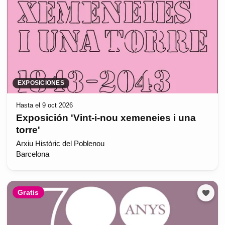
EXPOSICIONES
Hasta el 9 oct 2026
Exposición 'Vint-i-nou xemeneies i una
torre'
Arxiu Històric del Poblenou
Barcelona
Gratis