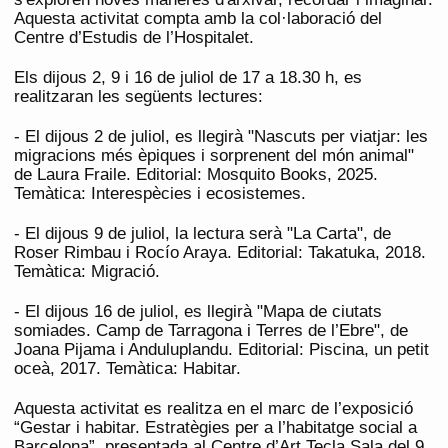
Aquesta activitat compta amb la col·laboració del
Centre d’Estudis de l’Hospitalet.
Els dijous 2, 9 i 16 de juliol de 17 a 18.30 h, es
realitzaran les següents lectures:
- El dijous 2 de juliol, es llegirà "Nascuts per viatjar: les
migracions més èpiques i sorprenent del món animal"
de Laura Fraile. Editorial: Mosquito Books, 2025.
Temàtica: Interespècies i ecosistemes.
- El dijous 9 de juliol, la lectura serà "La Carta", de
Roser Rimbau i Rocío Araya. Editorial: Takatuka, 2018.
Temàtica: Migració.
- El dijous 16 de juliol, es llegirà "Mapa de ciutats
somiades. Camp de Tarragona i Terres de l’Ebre", de
Joana Pijama i Anduluplandu. Editorial: Piscina, un petit
oceà, 2017. Temàtica: Habitar.
Aquesta activitat es realitza en el marc de l’exposició
“Gestar i habitar. Estratègies per a l’habitatge social a
Barcelona”, presentada al Centre d’Art Tecla Sala del 9