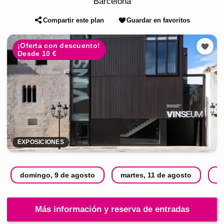
Barcelona
Compartir este plan
Guardar en favoritos
¡Oferta con descuento!
Desde 10 €
EXPOSICIONES
domingo, 9 de agosto
martes, 11 de agosto
m
Más información y reserva de entradas