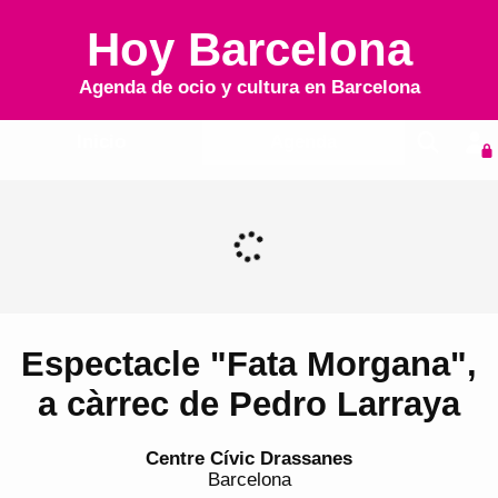
Hoy Barcelona
Agenda de ocio y cultura en
Barcelona
Inicio
Agenda
Espectacle "Fata Morgana",
a càrrec de Pedro Larraya
Centre Cívic Drassanes
Barcelona