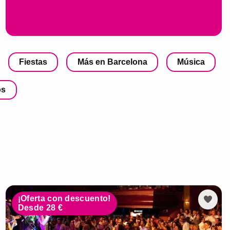
Fiestas
Más en Barcelona
Música
os
¡Oferta con descuento!
Desde 28 €