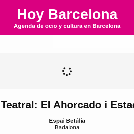
Hoy Barcelona
Agenda de ocio y cultura en
Barcelona
Teatral: El Ahorcado i Est
Espai Betúlia
Badalona