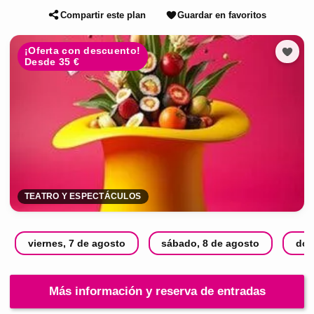
Compartir este plan
Guardar en favoritos
¡Oferta con descuento!
Desde 35 €
TEATRO Y ESPECTÁCULOS
viernes, 7 de agosto
sábado, 8 de agosto
dom
Más información y reserva de entradas