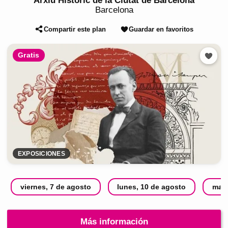
Arxiu Històric de la Ciutat de Barcelona
Barcelona
Compartir este plan
Guardar en favoritos
Gratis
EXPOSICIONES
viernes, 7 de agosto
lunes, 10 de agosto
mart
Más información