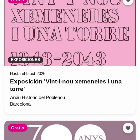
EXPOSICIONES
Hasta el 9 oct 2026
Exposición 'Vint-i-nou xemeneies i una
torre'
Arxiu Històric del Poblenou
Barcelona
Gratis