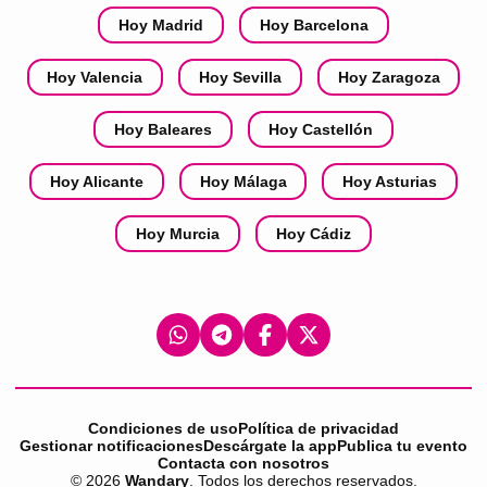
Hoy Madrid
Hoy Barcelona
Hoy Valencia
Hoy Sevilla
Hoy Zaragoza
Hoy Baleares
Hoy Castellón
Hoy Alicante
Hoy Málaga
Hoy Asturias
Hoy Murcia
Hoy Cádiz
Condiciones de uso
Política de privacidad
Gestionar notificaciones
Descárgate la app
Publica tu evento
Contacta con nosotros
©
2026
Wandary
. Todos los derechos reservados.