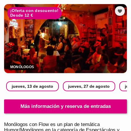
¡Oferta con descuento!
Desde 12 €
MONÓLOGOS
jueves, 13 de agosto
jueves, 27 de agosto
ju
Más información y reserva de entradas
Monólogos con Flow es un plan de temática
Humor/Monólogos en la categoría de Espectáculos y