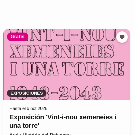
Gratis
EXPOSICIONES
Hasta el 9 oct 2026
Exposición 'Vint-i-nou xemeneies i
una torre'