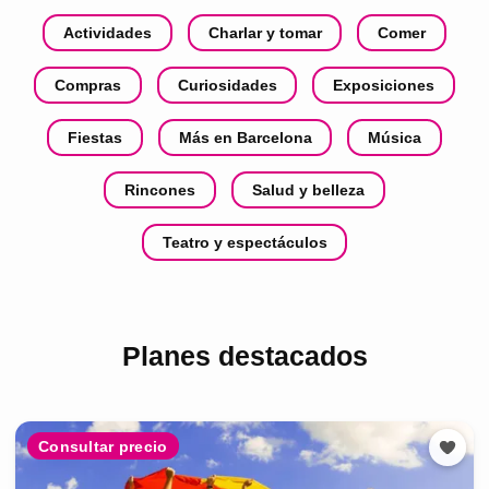
Actividades
Charlar y tomar
Comer
Compras
Curiosidades
Exposiciones
Fiestas
Más en Barcelona
Música
Rincones
Salud y belleza
Teatro y espectáculos
Planes destacados
Consultar precio