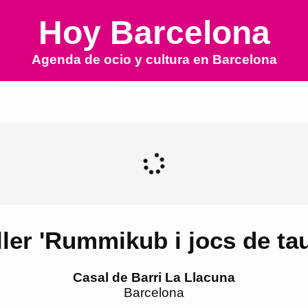
Hoy Barcelona
Agenda de ocio y cultura en
Barcelona
ller 'Rummikub i jocs de tau
Casal de Barri La Llacuna
Barcelona