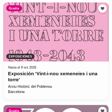
Gratis
EXPOSICIONES
Hasta el 9 oct 2026
Exposición 'Vint-i-nou xemeneies i una
torre'
Arxiu Històric del Poblenou
Barcelona
Gratis