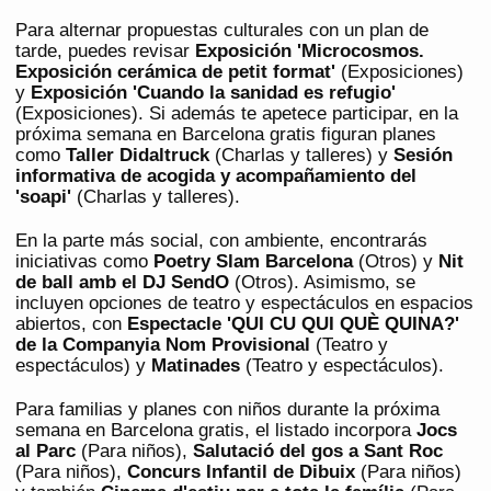
Para alternar propuestas culturales con un plan de
tarde, puedes revisar
Exposición 'Microcosmos.
Exposición cerámica de petit format'
(Exposiciones)
y
Exposición 'Cuando la sanidad es refugio'
(Exposiciones). Si además te apetece participar, en la
próxima semana en Barcelona gratis figuran planes
como
Taller Didaltruck
(Charlas y talleres) y
Sesión
informativa de acogida y acompañamiento del
'soapi'
(Charlas y talleres).
En la parte más social, con ambiente, encontrarás
iniciativas como
Poetry Slam Barcelona
(Otros) y
Nit
de ball amb el DJ SendO
(Otros). Asimismo, se
incluyen opciones de teatro y espectáculos en espacios
abiertos, con
Espectacle 'QUI CU QUI QUÈ QUINA?'
de la Companyia Nom Provisional
(Teatro y
espectáculos) y
Matinades
(Teatro y espectáculos).
Para familias y planes con niños durante la próxima
semana en Barcelona gratis, el listado incorpora
Jocs
al Parc
(Para niños),
Salutació del gos a Sant Roc
(Para niños),
Concurs Infantil de Dibuix
(Para niños)