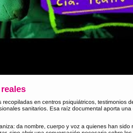
 reales
 recopiladas en centros psiquiátricos, testimonios 
ionales sanitarios. Esa raíz documental aporta una
niza: da nombre, cuerpo y voz a quienes han sido re
, sino abrir una conversación necesaria sobre los lím