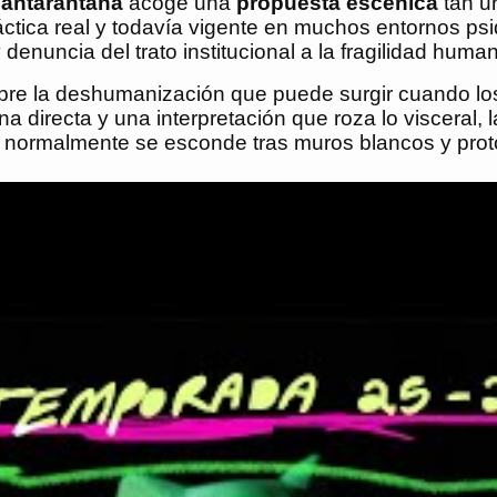
Tantarantana
acoge una
propuesta escénica
tan u
ráctica real y todavía vigente en muchos entornos psiq
denuncia del trato institucional a la fragilidad huma
sobre la deshumanización que puede surgir cuando lo
 directa y una interpretación que roza lo visceral, 
e normalmente se esconde tras muros blancos y proto