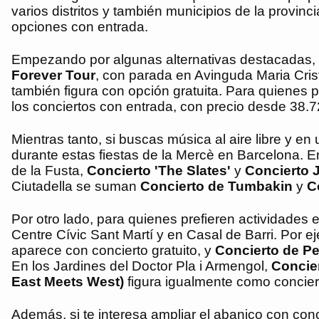
varios distritos y también municipios de la provin
opciones con entrada.
Empezando por algunas alternativas destacadas,
Forever Tour
, con parada en Avinguda Maria Crist
también figura con opción gratuita. Para quienes 
los conciertos con entrada, con precio desde 38.7
Mientras tanto, si buscas música al aire libre y en
durante estas fiestas de la Mercè en Barcelona. 
de la Fusta,
Concierto 'The Slates'
y
Concierto 
Ciutadella se suman
Concierto de Tumbakin
y
C
Por otro lado, para quienes prefieren actividades
Centre Cívic Sant Martí y en Casal de Barri. Por e
aparece con concierto gratuito, y
Concierto de P
En los Jardines del Doctor Pla i Armengol,
Concie
East Meets West)
figura igualmente como conciert
Además, si te interesa ampliar el abanico con con