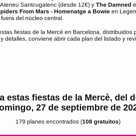
 Ateneu Santcugatenc (desde 12€) y
The Damned
e
piders From Mars - Homenatge a Bowie
en Legen
fuera del núcleo central.
stas fiestas de la Mercè en Barcelona, distribuidos p
 detalles, conviene abrir cada plan del listado y revi
 estas fiestas de la Mercè, del 
omingo, 27 de septiembre de 20
179
plan
es
encontrado
s
(
108
gratuito
s
)