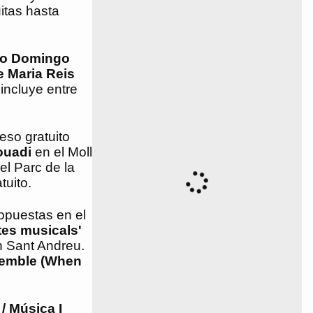
itas hasta
to Domingo
e Maria Reis
incluye entre
eso gratuito
ouadi
en el Moll
el Parc de la
uito.
ropuestas en el
tes musicals'
n Sant Andreu.
semble (When
/ Música I