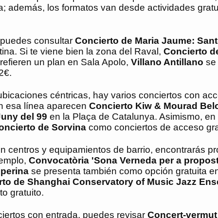
cia; además, los formatos van desde actividades gratu
 puedes consultar
Concierto de Maria Jaume: San
ina. Si te viene bien la zona del Raval,
Concierto d
prefieren un plan en Sala Apolo,
Villano Antillano
se 
2€.
 ubicaciones céntricas, hay varios conciertos con acc
En esa línea aparecen
Concierto Kiw & Mourad Bel
Juny del 99
en la Plaça de Catalunya. Asimismo, en 
oncierto de Sorvina
como conciertos de acceso grat
 en centros y equipamientos de barrio, encontrarás p
jemplo,
Convocatòria 'Sona Verneda per a propos
eperina
se presenta también como opción gratuita e
rto de Shanghai Conservatory of Music Jazz En
o gratuito.
ciertos con entrada, puedes revisar
Concert-vermut 