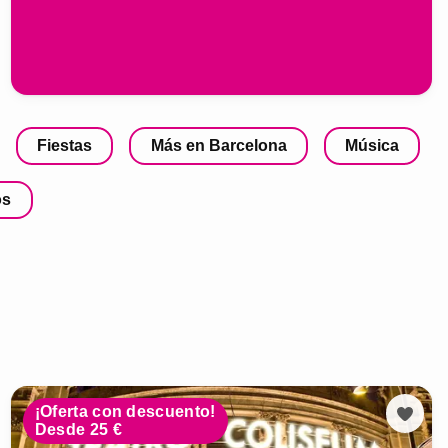
Fiestas
Más en Barcelona
Música
os
¡Oferta con descuento!
Desde 25 €