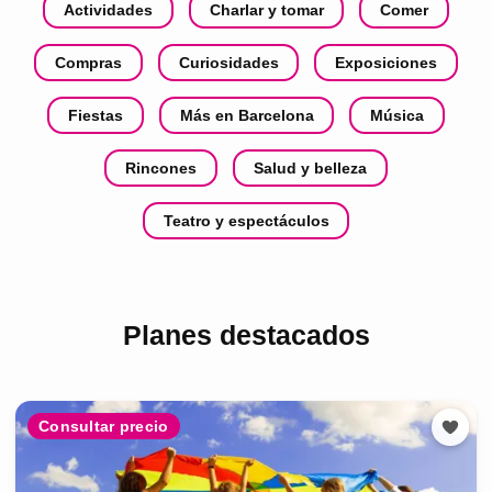
Actividades
Charlar y tomar
Comer
Compras
Curiosidades
Exposiciones
Fiestas
Más en Barcelona
Música
Rincones
Salud y belleza
Teatro y espectáculos
Planes destacados
Consultar precio