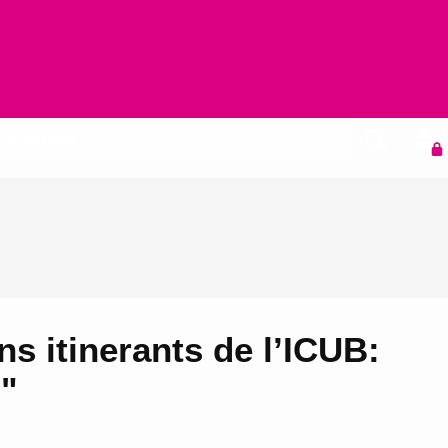
Agenda
s itinerants de l’ICUB:
d"