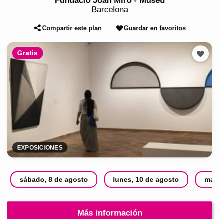
Fundació Joan Miró - Museu
Barcelona
Compartir este plan
Guardar en favoritos
Gratis
EXPOSICIONES
sábado, 8 de agosto
lunes, 10 de agosto
mart
Más información