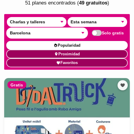
51
plan
es
encontrado
s
(
49
gratuito
s
)
Charlas y talleres
Esta semana
Barcelona
Solo gratis
Popularidad
Proximidad
Favoritos
Gratis