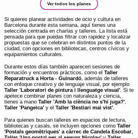
Ver todos los planes
Si quieres planear actividades de ocio y cultura en
Barcelona durante esta semana, aquí tienes una
selección centrada en charlas y talleres. La lista está
pensada para que puedas filtrar con rapidez y localizar
propuestas que se celebran en distintos puntos de la
ciudad, con opciones en bibliotecas, centros cívicos y
equipamientos culturales.
Durante estos días también aparecen sesiones de
formación y encuentros prácticos, como el
Taller
Reparatruck a Horta - Guinardó
, además de talleres
con enfoque creativo y de lenguaje visual, por ejemplo
Taller 'Laboratori de pintura i llenguatge visual'
. Si te
apetece combinar planes con naturaleza y ciencia,
tienes a mano
Taller 'Amb la ciència no s'hi juga?'
,
Taller 'Pangeica'
y el
Taller 'Bestiari mai vist'
.
Para quienes buscan talleres en espacios de lectura,
bibliotecas y casals, se incluyen opciones como
Taller
'Postals geomètriques' a càrrec de Candela Escobar
,
Taller 'Una postal per al senyor Nicolau'
y
Taller