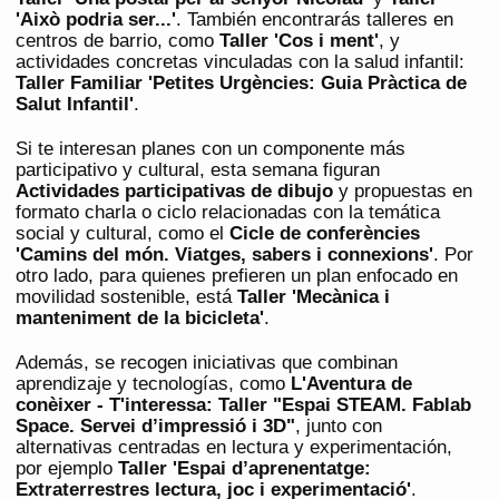
'Això podria ser...'
. También encontrarás talleres en
centros de barrio, como
Taller 'Cos i ment'
, y
actividades concretas vinculadas con la salud infantil:
Taller Familiar 'Petites Urgències: Guia Pràctica de
Salut Infantil'
.
Si te interesan planes con un componente más
participativo y cultural, esta semana figuran
Actividades participativas de dibujo
y propuestas en
formato charla o ciclo relacionadas con la temática
social y cultural, como el
Cicle de conferències
'Camins del món. Viatges, sabers i connexions'
. Por
otro lado, para quienes prefieren un plan enfocado en
movilidad sostenible, está
Taller 'Mecànica i
manteniment de la bicicleta'
.
Además, se recogen iniciativas que combinan
aprendizaje y tecnologías, como
L'Aventura de
conèixer - T'interessa: Taller "Espai STEAM. Fablab
Space. Servei d’impressió i 3D"
, junto con
alternativas centradas en lectura y experimentación,
por ejemplo
Taller 'Espai d’aprenentatge:
Extraterrestres lectura, joc i experimentació'
.