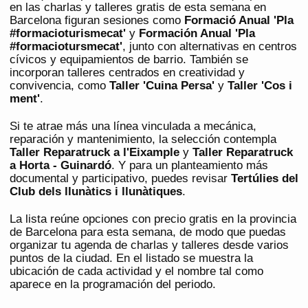
en las charlas y talleres gratis de esta semana en
Barcelona figuran sesiones como
Formació Anual 'Pla
#formacioturismecat'
y
Formación Anual 'Pla
#formaciotursmecat'
, junto con alternativas en centros
cívicos y equipamientos de barrio. También se
incorporan talleres centrados en creatividad y
convivencia, como
Taller 'Cuina Persa'
y
Taller 'Cos i
ment'
.
Si te atrae más una línea vinculada a mecánica,
reparación y mantenimiento, la selección contempla
Taller Reparatruck a l'Eixample
y
Taller Reparatruck
a Horta - Guinardó
. Y para un planteamiento más
documental y participativo, puedes revisar
Tertúlies del
Club dels llunàtics i llunàtiques
.
La lista reúne opciones con precio gratis en la provincia
de Barcelona para esta semana, de modo que puedas
organizar tu agenda de charlas y talleres desde varios
puntos de la ciudad. En el listado se muestra la
ubicación de cada actividad y el nombre tal como
aparece en la programación del periodo.