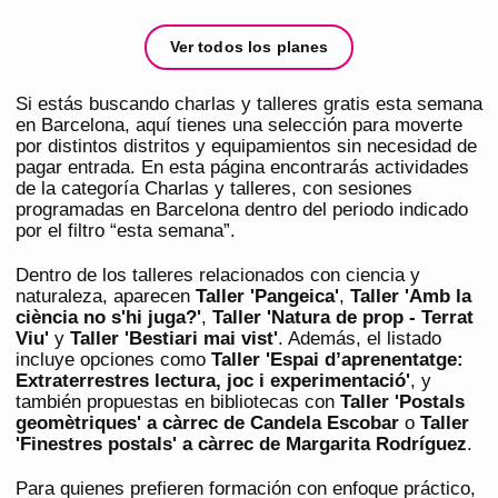
Ver todos los planes
Si estás buscando charlas y talleres gratis esta semana
en Barcelona, aquí tienes una selección para moverte
por distintos distritos y equipamientos sin necesidad de
pagar entrada. En esta página encontrarás actividades
de la categoría Charlas y talleres, con sesiones
programadas en Barcelona dentro del periodo indicado
por el filtro “esta semana”.
Dentro de los talleres relacionados con ciencia y
naturaleza, aparecen
Taller 'Pangeica'
,
Taller 'Amb la
ciència no s'hi juga?'
,
Taller 'Natura de prop - Terrat
Viu'
y
Taller 'Bestiari mai vist'
. Además, el listado
incluye opciones como
Taller 'Espai d’aprenentatge:
Extraterrestres lectura, joc i experimentació'
, y
también propuestas en bibliotecas con
Taller 'Postals
geomètriques' a càrrec de Candela Escobar
o
Taller
'Finestres postals' a càrrec de Margarita Rodríguez
.
Para quienes prefieren formación con enfoque práctico,