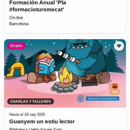
Formación Anual 'Pla
#formaciotursmecat'
On-line
Barcelona
Gratis
CHARLAS Y TALLERES
Hasta el 18 sep 2026
Guanyem un estiu lector
Biblioteca Llefià-Xavier Soto